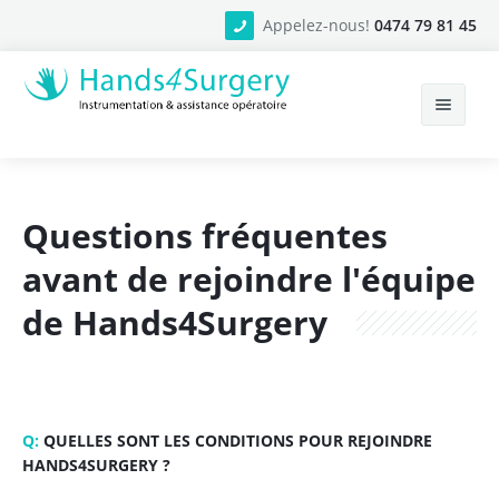
Appelez-nous!
0474 79 81 45
Accueil
Questions fréquentes
Services
avant de rejoindre l'équipe
Equipe
de Hands4Surgery
⭐️ On recrute ⭐️
Contact
Infirmier Instrumentiste
Infirmier Circulant
Q:
QUELLES SONT LES CONDITIONS POUR REJOINDRE
HANDS4SURGERY ?
Questions fréquentes